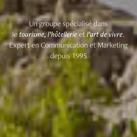
Un groupe spécialisé dans
le
tourisme, l’hôtellerie
et
l’art de vivre
.
Expert en Communication et Marketing
depuis 1995